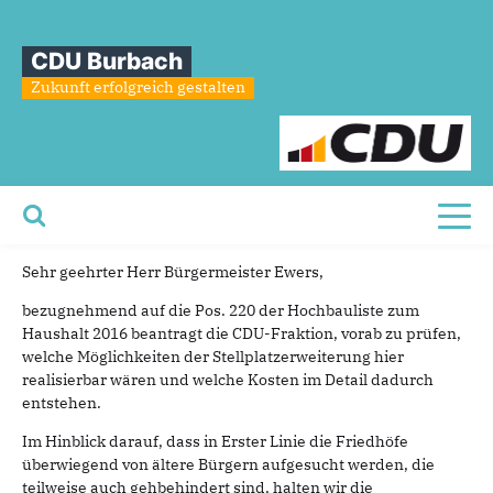
Sie sind hier
»
Antrag – Parkplatzsituation Friedhof Würgendorf
CDU Burbach
Antrag
–
Parkplatzsituation
Friedhof
Zukunft erfolgreich gestalten
Würgendorf
Antrag nach § 3 der Geschäftsordnung zur nächsten
Ratssitzung
Toggl
Parkplatzsituation am Friedhof in Würgendorf
Sehr geehrter Herr Bürgermeister Ewers,
bezugnehmend auf die Pos. 220 der Hochbauliste zum
Haushalt 2016 beantragt die CDU-Fraktion, vorab zu prüfen,
welche Möglichkeiten der Stellplatzerweiterung hier
realisierbar wären und welche Kosten im Detail dadurch
entstehen.
Im Hinblick darauf, dass in Erster Linie die Friedhöfe
überwiegend von ältere Bürgern aufgesucht werden, die
teilweise auch gehbehindert sind, halten wir die